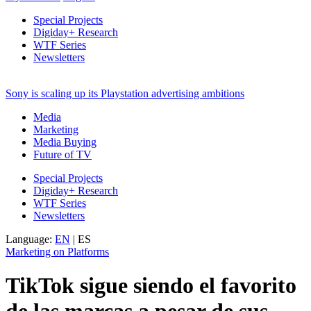
Special Projects
Digiday+ Research
WTF Series
Newsletters
Sony is scaling up its Playstation advertising ambitions
Media
Marketing
Media Buying
Future of TV
Special Projects
Digiday+ Research
WTF Series
Newsletters
Language:
EN
|
ES
Marketing on Platforms
TikTok sigue siendo el favorito