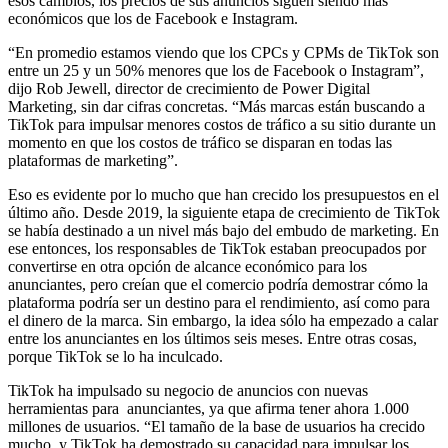
esos cambios, los precios de sus anuncios siguen siendo más
económicos que los de Facebook e Instagram.
“En promedio estamos viendo que los CPCs y CPMs de TikTok son
entre un 25 y un 50% menores que los de Facebook o Instagram”,
dijo Rob Jewell, director de crecimiento de Power Digital
Marketing, sin dar cifras concretas. “Más marcas están buscando a
TikTok para impulsar menores costos de tráfico a su sitio durante un
momento en que los costos de tráfico se disparan en todas las
plataformas de marketing”.
Eso es evidente por lo mucho que han crecido los presupuestos en el
último año. Desde 2019, la siguiente etapa de crecimiento de TikTok
se había destinado a un nivel más bajo del embudo de marketing. En
ese entonces, los responsables de TikTok estaban preocupados por
convertirse en otra opción de alcance económico para los
anunciantes, pero creían que el comercio podría demostrar cómo la
plataforma podría ser un destino para el rendimiento, así como para
el dinero de la marca. Sin embargo, la idea sólo ha empezado a calar
entre los anunciantes en los últimos seis meses. Entre otras cosas,
porque TikTok se lo ha inculcado.
TikTok ha impulsado su negocio de anuncios con nuevas
herramientas para anunciantes, ya que afirma tener ahora 1.000
millones de usuarios. “El tamaño de la base de usuarios ha crecido
mucho, y TikTok ha demostrado su capacidad para impulsar los