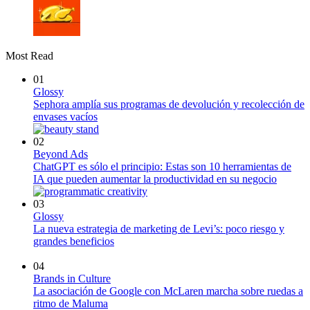
Most Read
01
Glossy
Sephora amplía sus programas de devolución y recolección de
envases vacíos
02
Beyond Ads
ChatGPT es sólo el principio: Estas son 10 herramientas de
IA que pueden aumentar la productividad en su negocio
03
Glossy
La nueva estrategia de marketing de Levi’s: poco riesgo y
grandes beneficios
04
Brands in Culture
La asociación de Google con McLaren marcha sobre ruedas a
ritmo de Maluma