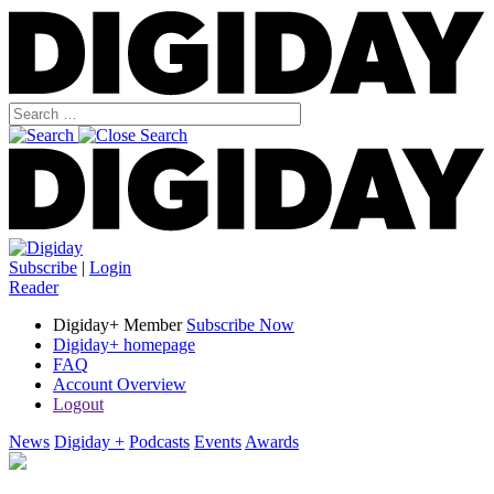
Subscribe
|
Login
Reader
Digiday+ Member
Subscribe Now
Digiday+ homepage
FAQ
Account Overview
Logout
News
Digiday +
Podcasts
Events
Awards