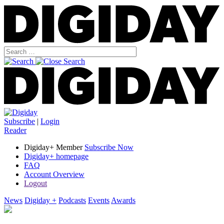
Subscribe
|
Login
Reader
Digiday+ Member
Subscribe Now
Digiday+ homepage
FAQ
Account Overview
Logout
News
Digiday +
Podcasts
Events
Awards