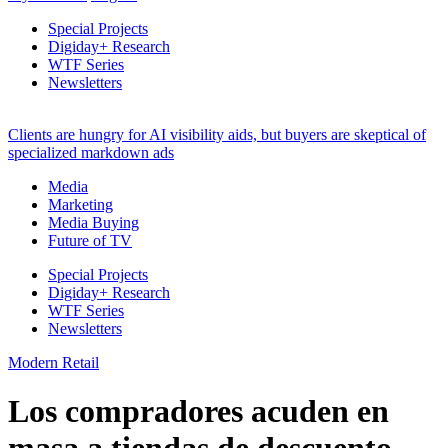
Special Projects
Digiday+ Research
WTF Series
Newsletters
Clients are hungry for AI visibility aids, but buyers are skeptical of
specialized markdown ads
Media
Marketing
Media Buying
Future of TV
Special Projects
Digiday+ Research
WTF Series
Newsletters
Modern Retail
Los compradores acuden en