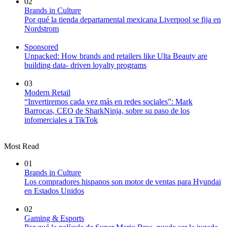
02
Brands in Culture
Por qué la tienda departamental mexicana Liverpool se fija en
Nordstrom
Sponsored
Unpacked: How brands and retailers like Ulta Beauty are
building data- driven loyalty programs
03
Modern Retail
“Invertiremos cada vez más en redes sociales”: Mark
Barrocas, CEO de SharkNinja, sobre su paso de los
infomerciales a TikTok
Most Read
01
Brands in Culture
Los compradores hispanos son motor de ventas para Hyundai
en Estados Unidos
02
Gaming & Esports