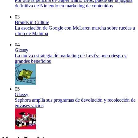
Por qué la película de Super Mario Bros. puede ser la jugada
definitiva de Nintendo en marketing de contenidos
03
Brands in Culture
La asociación de Google con McLaren marcha sobre ruedas a
ritmo de Maluma
04
Glossy
La nueva estrategia de marketing de Levi’s: poco riesgo y
grandes beneficios
05
Glossy
Sephora amplía sus programas de devolución y recolección de
envases vacíos