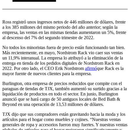
Ross registró unos ingresos netos de 446 millones de dólares, frente
a los 385 millones del mismo periodo del año anterior; según la
empresa, las ventas en las mismas tiendas aumentaron un 5%, frente
al descenso del 7% del segundo trimestre de 2022.
No todos los minoristas fuera de precio están funcionando tan bien.
Más recientemente, en mayo, Nordstrom Rack vio caer sus ventas
un 11,9% interanual. La empresa lo atribuyó a la eliminación de la
entrega en tienda de los pedidos digitales de Nordstrom Rack en
2022. Por otro lado, el CEO Erik Nordstrom
afirmó
que Rack es la
mayor fuente de nuevos clientes para la empresa.
Burlington, otra empresa de precios reducidos que compite con el
paraguas de tiendas de TJX, también aumentó su surtido gracias a la
liquidación de productos en todo el sector. En junio, Burlington
anunció que se hará cargo de 50 antiguos locales de Bed Bath &
Beyond en una operación de 13,53 millones de dólares.
TJX dijo que sus compradores están gravitando hacia la moda y los
artículos para el hogar como muebles y cojines. “Nuestras ventas
generales de ropa y accesorios fueron muy fuertes. Y nuestras ventas
globales de artículos para el hogar mejoraron significativamente y