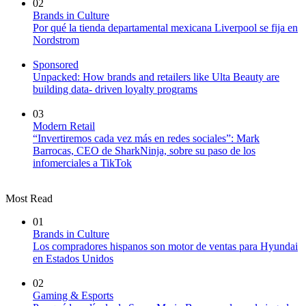
02
Brands in Culture
Por qué la tienda departamental mexicana Liverpool se fija en
Nordstrom
Sponsored
Unpacked: How brands and retailers like Ulta Beauty are
building data- driven loyalty programs
03
Modern Retail
“Invertiremos cada vez más en redes sociales”: Mark
Barrocas, CEO de SharkNinja, sobre su paso de los
infomerciales a TikTok
Most Read
01
Brands in Culture
Los compradores hispanos son motor de ventas para Hyundai
en Estados Unidos
02
Gaming & Esports