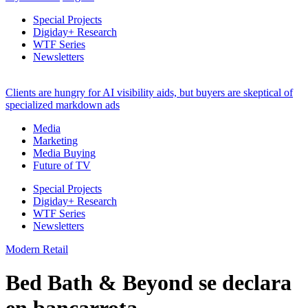
Special Projects
Digiday+ Research
WTF Series
Newsletters
Clients are hungry for AI visibility aids, but buyers are skeptical of
specialized markdown ads
Media
Marketing
Media Buying
Future of TV
Special Projects
Digiday+ Research
WTF Series
Newsletters
Modern Retail
Bed Bath & Beyond se declara