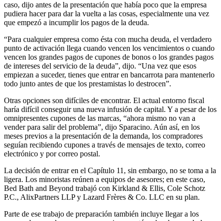
caso, dijo antes de la presentación que había poco que la empresa
pudiera hacer para dar la vuelta a las cosas, especialmente una vez
que empezó a incumplir los pagos de la deuda.
“Para cualquier empresa como ésta con mucha deuda, el verdadero
punto de activación llega cuando vencen los vencimientos o cuando
vencen los grandes pagos de cupones de bonos o los grandes pagos
de intereses del servicio de la deuda”, dijo. “Una vez que esos
empiezan a suceder, tienes que entrar en bancarrota para mantenerlo
todo junto antes de que los prestamistas lo destrocen”.
Otras opciones son difíciles de encontrar. El actual entorno fiscal
haría difícil conseguir una nueva infusión de capital. Y a pesar de los
omnipresentes cupones de las marcas, “ahora mismo no van a
vender para salir del problema”, dijo Sparacino. Aún así, en los
meses previos a la presentación de la demanda, los compradores
seguían recibiendo cupones a través de mensajes de texto, correo
electrónico y por correo postal.
La decisión de entrar en el Capítulo 11, sin embargo, no se toma a la
ligera. Los minoristas reúnen a equipos de asesores; en este caso,
Bed Bath and Beyond trabajó con Kirkland & Ellis, Cole Schotz
P.C., AlixPartners LLP y Lazard Frères & Co. LLC en su plan.
Parte de ese trabajo de preparación también incluye llegar a los