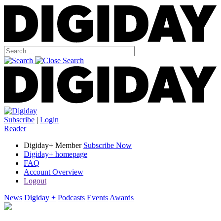
Subscribe
|
Login
Reader
Digiday+ Member
Subscribe Now
Digiday+ homepage
FAQ
Account Overview
Logout
News
Digiday +
Podcasts
Events
Awards