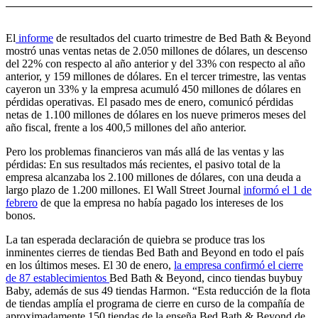
El
informe
de resultados del cuarto trimestre de Bed Bath & Beyond
mostró unas ventas netas de 2.050 millones de dólares, un descenso
del 22% con respecto al año anterior y del 33% con respecto al año
anterior, y 159 millones de dólares. En el tercer trimestre, las ventas
cayeron un 33% y la empresa acumuló 450 millones de dólares en
pérdidas operativas. El pasado mes de enero, comunicó pérdidas
netas de 1.100 millones de dólares en los nueve primeros meses del
año fiscal, frente a los 400,5 millones del año anterior.
Pero los problemas financieros van más allá de las ventas y las
pérdidas: En sus resultados más recientes, el pasivo total de la
empresa alcanzaba los 2.100 millones de dólares, con una deuda a
largo plazo de 1.200 millones. El Wall Street Journal
informó el 1 de
febrero
de que la empresa no había pagado los intereses de los
bonos.
La tan esperada declaración de quiebra se produce tras los
inminentes cierres de tiendas Bed Bath and Beyond en todo el país
en los últimos meses. El 30 de enero,
la empresa confirmó el cierre
de 87 establecimientos
Bed Bath & Beyond, cinco tiendas buybuy
Baby, además de sus 49 tiendas Harmon. “Esta reducción de la flota
de tiendas amplía el programa de cierre en curso de la compañía de
aproximadamente 150 tiendas de la enseña Bed Bath & Beyond de