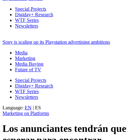
Special Projects
Digiday+ Research
WTF Series
Newsletters
Sony is scaling up its Playstation advertising ambitions
Media
Marketing
Media Buying
Future of TV
Special Projects
Digiday+ Research
WTF Series
Newsletters
Language:
EN
|
ES
Marketing on Platforms
Los anunciantes tendrán que