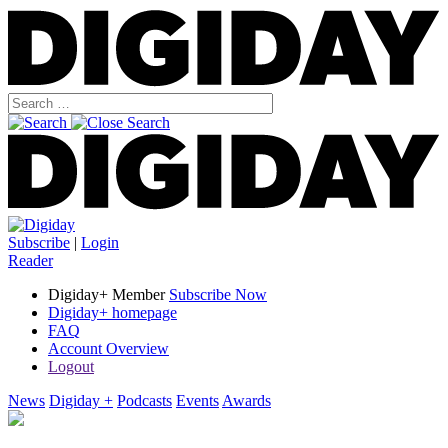
Subscribe
|
Login
Reader
Digiday+ Member
Subscribe Now
Digiday+ homepage
FAQ
Account Overview
Logout
News
Digiday +
Podcasts
Events
Awards